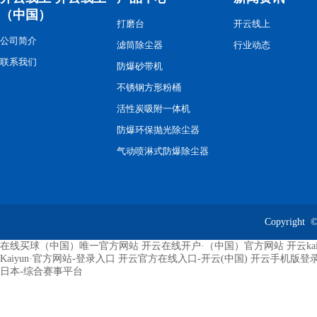
（中国）
打磨台
开云线上
公司简介
滤筒除尘器
行业动态
联系我们
防爆砂带机
不锈钢方形粉桶
活性炭吸附一体机
防爆环保抛光除尘器
气动喷淋式防爆除尘器
Copyrigh
在线买球（中国）唯一官方网站
开云在线开户·（中国）官方网站
开云ka
Kaiyun·官方网站-登录入口
开云官方在线入口-开云(中国)
开云手机版登录
日本-综合赛事平台