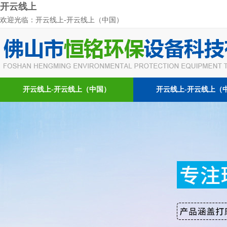
开云线上
欢迎光临：开云线上-开云线上（中国）
开云线上-开云线上（中国）
开云线上-开云线上（
联系我们