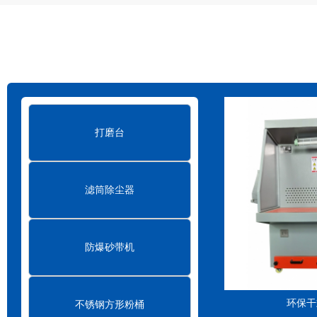
滤筒式脉冲除尘器的结构特点
2023-07-21
滤筒式脉冲除尘器和袋式除尘器有什么区别？
2023
真空清扫设备在环保行业中的作用
2023-07-21
布袋式除尘器的结构及原理
2023-07-21
打磨台
布袋式除尘器的小知识
2023-07-21
滤筒除尘器
防爆砂带机
环保干
不锈钢方形粉桶