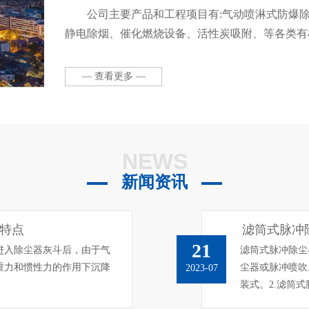
公司主要产品和工程项目有:气动喷淋式防爆
静电除烟、催化燃烧设备、活性炭吸附、等各类有
布袋除尘器等各种类型除尘器、环保高效净化柜、
设备。本公司拥有一流的管理人才和销售队伍，并
— 查看更多 —
产施工安装队伍，全心全意为客户提供废气处理及
计、项目设计、项目管理(设计、生产、安装、调试
NEWS
新闻资讯
特点
滤筒式脉冲
21
进入除尘器灰斗后，由于气
滤筒式脉冲除尘
重力和惯性力的作用下沉降
尘器或脉冲喷吹
2023-07
装式。2.滤筒