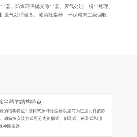
除尘器，防爆环保抛光除尘器、废气处理、粉尘处理、
机废气处理设备、滤筒除尘器、环保粉末二级回收、
酸雾净化塔、pp喷淋塔、高效水帘柜等粉尘处理相关
培养一批高级工程师和一支训练有素、经验丰富的生
粉尘处理工程的全套服务。包括顾问咨询、工程设
、运行维护等一条龙服务)。
除尘器的结构特点
器的结构特点1.滤筒式脉冲除尘器以滤筒为过滤元件的除
。滤筒按安装方式可分为斜插式、侧装式、吊装式和顶
式脉冲除尘器