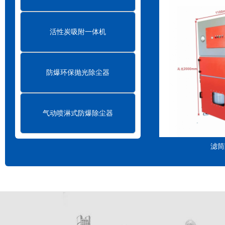
活性炭吸附一体机
防爆环保抛光除尘器
气动喷淋式防爆除尘器
滤筒